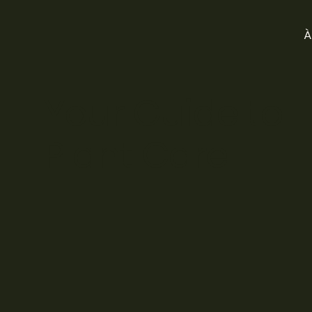
À
Your Guide to
Plant Care